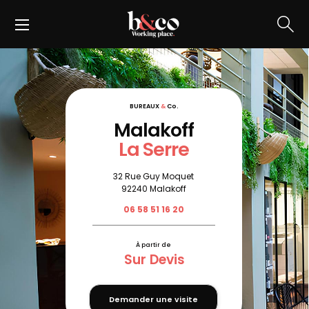
BUREAUX
&
Co.
Malakoff
La Serre
32 Rue Guy Moquet
92240 Malakoff
06 58 51 16 20
À partir de
Sur Devis
Demander une visite